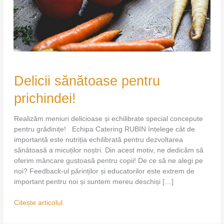
Delicii
Delicii sănătoase pentru
sănătoase
pentru
prichindei!
prichindei!
Realizăm meniuri delicioase și echilibrate special concepute
pentru grădinițe! Echipa Catering RUBIN înțelege cât de
importantă este nutriția echilibrată pentru dezvoltarea
sănătoasă a micuților noștri. Din acest motiv, ne dedicăm să
oferim mâncare gustoasă pentru copii! De ce să ne alegi pe
noi? Feedback-ul părinților și educatorilor este extrem de
important pentru noi și suntem mereu deschiși […]
Citește articolul