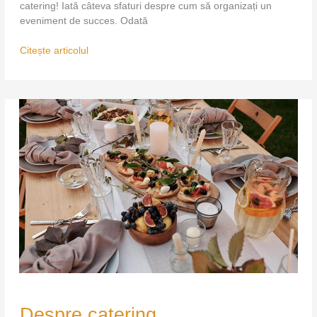
catering! Iată câteva sfaturi despre cum să organizați un
eveniment de succes. Odată
Citește articolul
Despre
Despre catering
catering