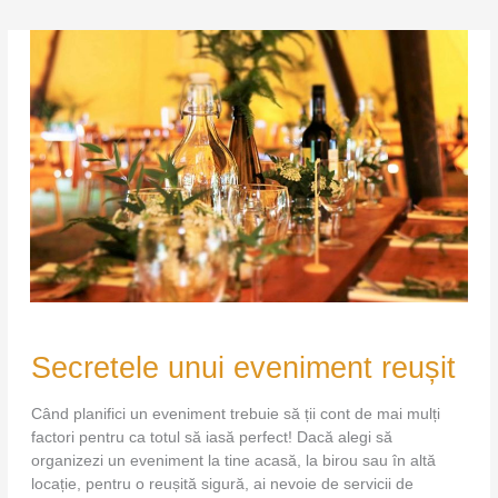
Secretele
Secretele unui eveniment reușit
unui
eveniment
reușit
Când planifici un eveniment trebuie să ții cont de mai mulți
factori pentru ca totul să iasă perfect! Dacă alegi să
organizezi un eveniment la tine acasă, la birou sau în altă
locație, pentru o reușită sigură, ai nevoie de servicii de